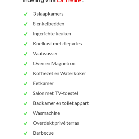
Indeling villa
La Treille
:
3 slaapkamers
8 enkelbedden
Ingerichte keuken
Koelkast met diepvries
Vaatwasser
Oven en Magnetron
Koffiezet en Waterkoker
Eetkamer
Salon met TV-toestel
Badkamer en toilet appart
Wasmachine
Overdekt privé terras
Barbecue