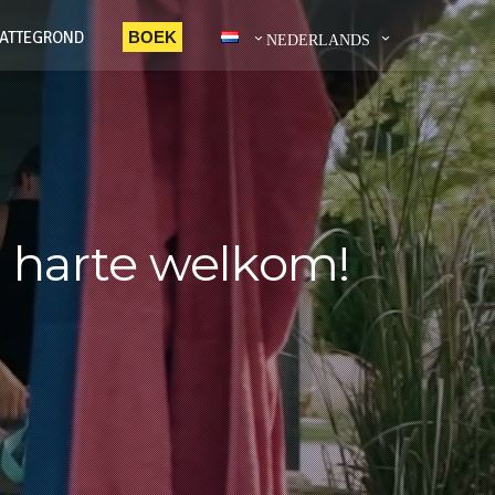
LATTEGROND
BOEK
NEDERLANDS
n harte welkom!