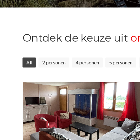
Ontdek de keuze uit
on
All
2 personen
4 personen
5 personen