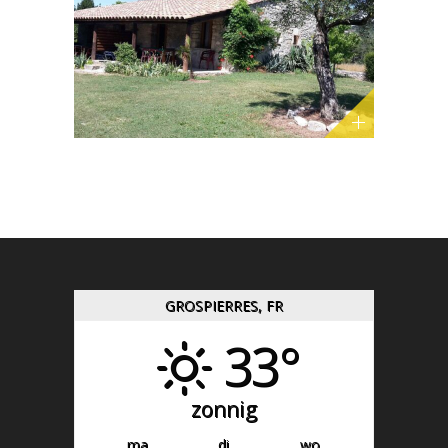
GROSPIERRES, FR
33°
zonnig
ma
di
wo