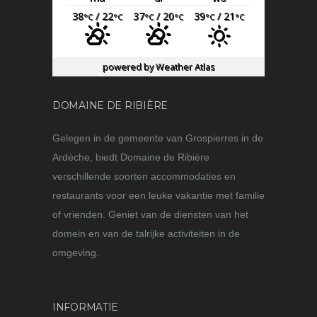
38
/ 22
37
/ 20
39
/ 21
°C
°C
°C
°C
°C
°C
powered by
Weather Atlas
DOMAINE DE RIBIÈRE
Gelegen in de gemeente van Grospierres in de
Ardèche, biedt Domaine de Ribière
verschillende soorten accommodaties en
restaurants voor een leuke vakantie met familie
of vrienden. Geniet van de diensten van het
domein en van de talrijke activiteiten in de
omgeving.
INFORMATIE