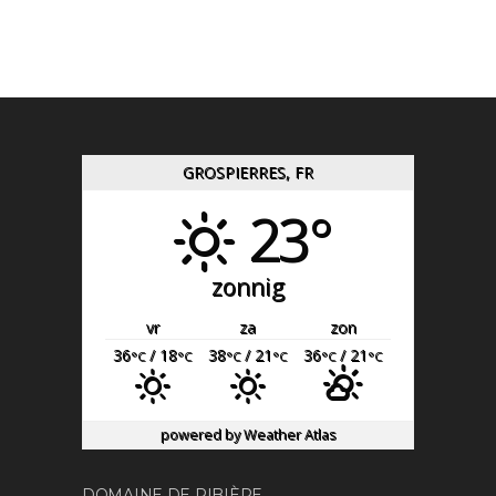
GROSPIERRES, FR
23°
zonnig
vr
za
zon
36
/ 18
38
/ 21
36
/ 21
°C
°C
°C
°C
°C
°C
powered by
Weather Atlas
DOMAINE DE RIBIÈRE