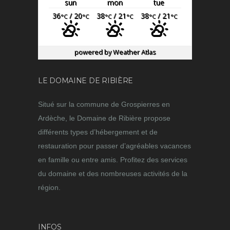
sun
mon
tue
36
/ 20
38
/ 21
38
/ 21
°C
°C
°C
°C
°C
°C
powered by
Weather Atlas
LE DOMAINE DE RIBIÈRE
Situé sur la commune de Grospierres en
Ardèche, le Domaine de Ribière propose
différents types d’hébergement et de
restauration pour passer d’agréables vacances
en famille ou entre amis. Profitez des services
du domaine et des nombreuses activités de la
région.
INFOS