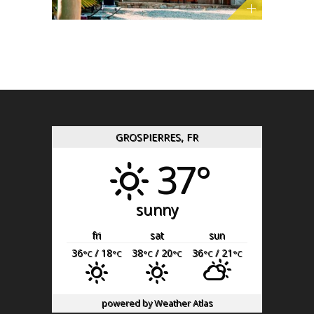
GROSPIERRES, FR
37°
sunny
fri
sat
sun
36
/ 18
38
/ 20
36
/ 21
°C
°C
°C
°C
°C
°C
powered by
Weather Atlas