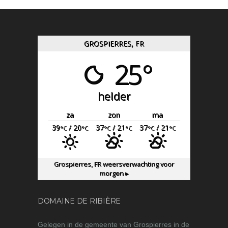
GROSPIERRES, FR
25°
helder
za
zon
ma
39
/ 20
37
/ 21
37
/ 21
°C
°C
°C
°C
°C
°C
Grospierres, FR
weersverwachting voor
morgen ▸
DOMAINE DE RIBIÈRE
Gelegen in de gemeente van Grospierres in de