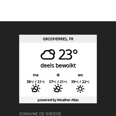
GROSPIERRES, FR
23°
deels bewolkt
ma
di
wo
38
/ 21
37
/ 21
39
/ 22
°C
°C
°C
°C
°C
°C
powered by
Weather Atlas
DOMAINE DE RIBIÈRE